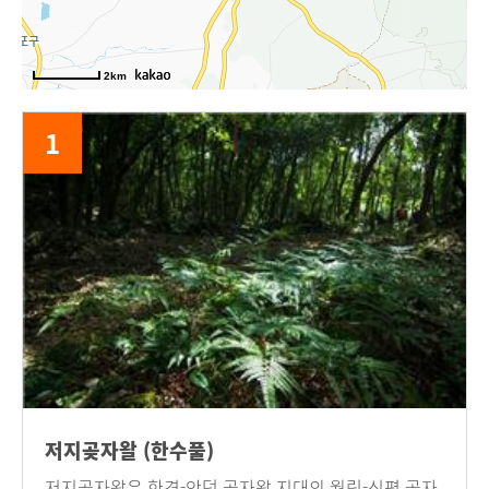
1
저지곶자왈 (한수풀)
저지곶자왈은 한경-안덕 곶자왈 지대의 월림-신평 곶자