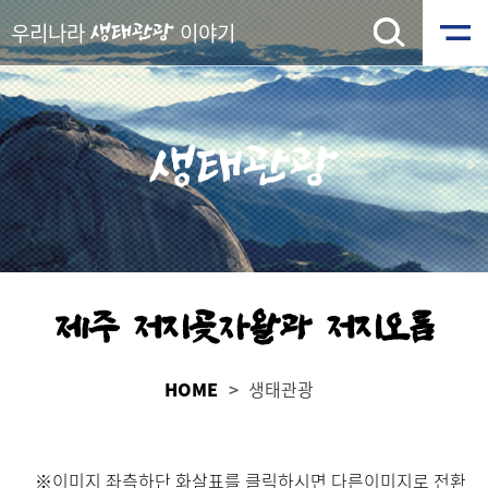
우리나라
이야기
생태관광
생태관광
제주 저지곶자왈과 저지오름
HOME
생태관광
※이미지 좌측하단 화살표를 클릭하시면 다른이미지로 전환