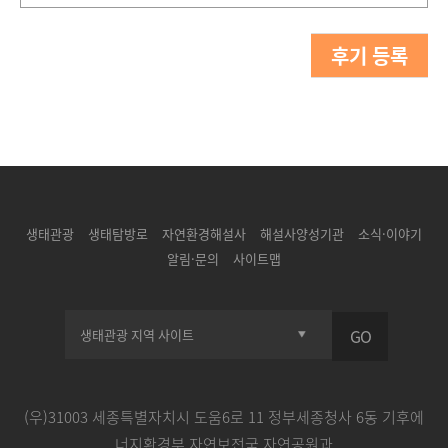
후기 등록
생태관광
생태탐방로
자연환경해설사
해설사양성기관
소식·이야기
알림·문의
사이트맵
GO
(우)31003 세종특별자치시 도움6로 11 정부세종청사 6동 기후에
너지환경부 자연보전국 자연공원과