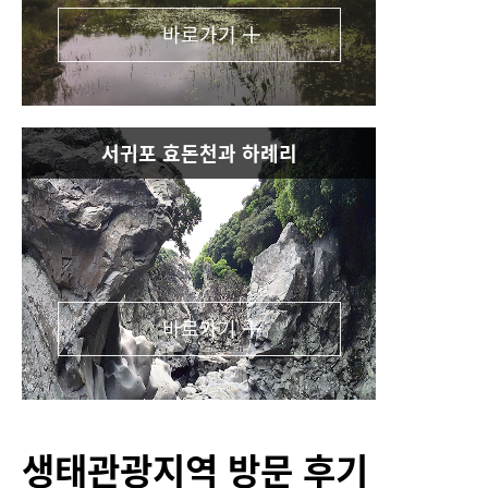
바로가기
서귀포 효돈천과 하례리
바로가기
생태관광지역 방문 후기