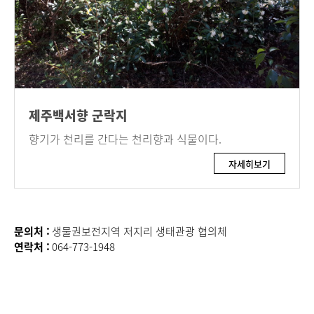
제주백서향 군락지
향기가 천리를 간다는 천리향과 식물이다.
자세히보기
문의처 :
생물권보전지역 저지리 생태관광 협의체
연락처 :
064-773-1948