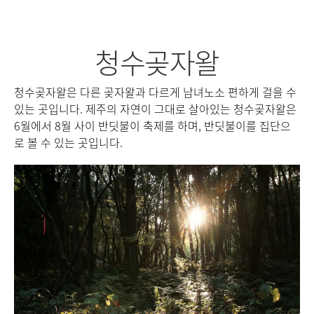
청수곶자왈
청수곶자왈은 다른 곶자왈과 다르게 남녀노소 편하게 걸을 수
저
있는 곳입니다. 제주의 자연이 그대로 살아있는 청수곶자왈은
6월에서 8월 사이 반딧불이 축제를 하며, 반딧불이를 집단으
로 볼 수 있는 곳입니다.