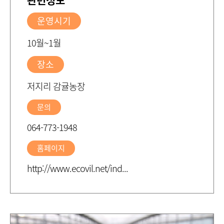
운영시기
10월~1월
장소
저지리 감귤농장
문의
064-773-1948
홈페이지
http://www.ecovil.net/ind...