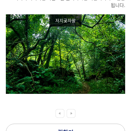
됩니다.
저지곶자왈