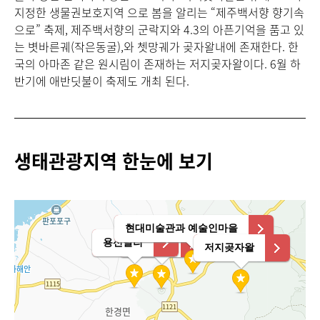
지정한 생물권보호지역 으로 봄을 알리는 “제주백서향 향기속
으로” 축제, 제주백서향의 군락지와 4.3의 아픈기억을 품고 있
는 볏바른궤(작은동굴),와 쳇망궤가 곶자왈내에 존재한다. 한
국의 아마존 같은 원시림이 존재하는 저지곶자왈이다. 6월 하
반기에 애반딧불이 축제도 개최 된다.
생태관광지역 한눈에 보기