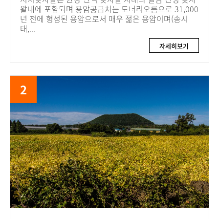
왈내에 포함되며 용암공급처는 도너리오름으로 31,000
년 전에 형성된 용암으로서 매우 젊은 용암이며(송시
태,...
자세히보기
2